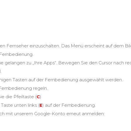
den Fernseher einzuschalten. Das Menü erscheint auf dem Bil
r Fernbedienung.
ie gelangen zu „Ihre Apps“. Bewegen Sie den Cursor nach rec
.
amigen Tasten auf der Fernbedienung ausgewählt werden.
 Fernbedienung regeln.
die Pfeiltaste (
C
)
aste unten links (
E
) auf der Fernbedienung.
ch mit unserem Google-Konto erneut anmelden: