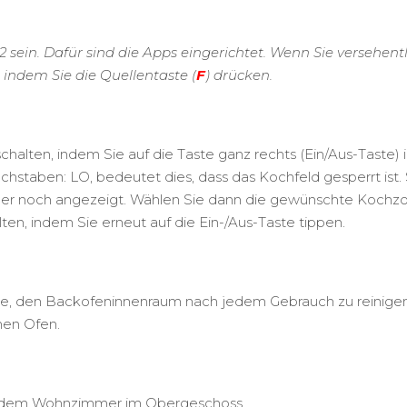
2 sein. Dafür sind die Apps eingerichtet. Wenn Sie verseh
 indem Sie die Quellentaste (
F
) drücken.
schalten, indem Sie auf die Taste ganz rechts (Ein/Aus-Taste)
uchstaben: LO, bedeutet dies, dass das Kochfeld gesperrt ist.
er noch angezeigt. Wählen Sie dann die gewünschte Kochzon
en, indem Sie erneut auf die Ein-/Aus-Taste tippen.
 Sie, den Backofeninnenraum nach jedem Gebrauch zu reinige
hen Ofen.
er dem Wohnzimmer im Obergeschoss.